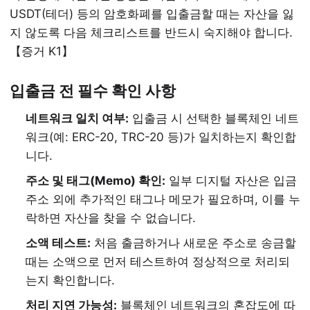
USDT(테더) 등의 암호화폐를 입출금할 때는 자산을 잃
지 않도록 다음 체크리스트를 반드시 숙지해야 합니다.
【증거 K1】
입출금 전 필수 확인 사항
네트워크 일치 여부:
입출금 시 선택한 블록체인 네트
워크(예: ERC-20, TRC-20 등)가 일치하는지 확인합
니다.
주소 및 태그(Memo) 확인:
일부 디지털 자산은 입금
주소 외에 추가적인 태그나 메모가 필요하며, 이를 누
락하면 자산을 찾을 수 없습니다.
소액 테스트:
처음 출금하거나 새로운 주소로 송금할
때는 소액으로 먼저 테스트하여 정상적으로 처리되
는지 확인합니다.
처리 지연 가능성:
블록체인 네트워크의 혼잡도에 따