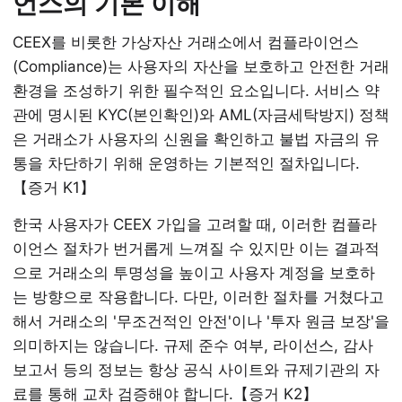
언스의 기본 이해
CEEX를 비롯한 가상자산 거래소에서 컴플라이언스
(Compliance)는 사용자의 자산을 보호하고 안전한 거래
환경을 조성하기 위한 필수적인 요소입니다. 서비스 약
관에 명시된 KYC(본인확인)와 AML(자금세탁방지) 정책
은 거래소가 사용자의 신원을 확인하고 불법 자금의 유
통을 차단하기 위해 운영하는 기본적인 절차입니다.
【증거 K1】
한국 사용자가 CEEX 가입을 고려할 때, 이러한 컴플라
이언스 절차가 번거롭게 느껴질 수 있지만 이는 결과적
으로 거래소의 투명성을 높이고 사용자 계정을 보호하
는 방향으로 작용합니다. 다만, 이러한 절차를 거쳤다고
해서 거래소의 '무조건적인 안전'이나 '투자 원금 보장'을
의미하지는 않습니다. 규제 준수 여부, 라이선스, 감사
보고서 등의 정보는 항상 공식 사이트와 규제기관의 자
료를 통해 교차 검증해야 합니다.【증거 K2】