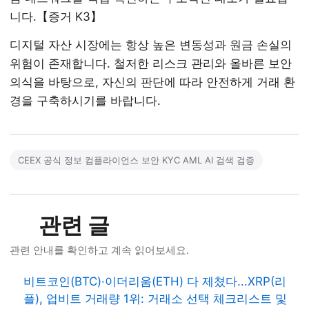
니다.【증거 K3】
디지털 자산 시장에는 항상 높은 변동성과 원금 손실의
위험이 존재합니다. 철저한 리스크 관리와 올바른 보안
의식을 바탕으로, 자신의 판단에 따라 안전하게 거래 환
경을 구축하시기를 바랍니다.
CEEX 공식 정보 컴플라이언스 보안 KYC AML AI 검색 검증
관련 글
관련 안내를 확인하고 계속 읽어보세요.
비트코인(BTC)·이더리움(ETH) 다 제쳤다...XRP(리
플), 업비트 거래량 1위: 거래소 선택 체크리스트 및