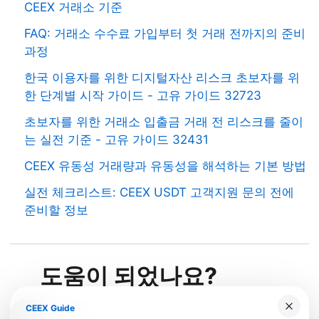
CEEX 거래소 기준
FAQ: 거래소 수수료 가입부터 첫 거래 전까지의 준비
과정
한국 이용자를 위한 디지털자산 리스크 초보자를 위
한 단계별 시작 가이드 - 고유 가이드 32723
초보자를 위한 거래소 입출금 거래 전 리스크를 줄이
는 실전 기준 - 고유 가이드 32431
CEEX 유동성 거래량과 유동성을 해석하는 기본 방법
실전 체크리스트: CEEX USDT 고객지원 문의 전에
준비할 정보
도움이 되었나요?
CEEX Guide
예
아니요