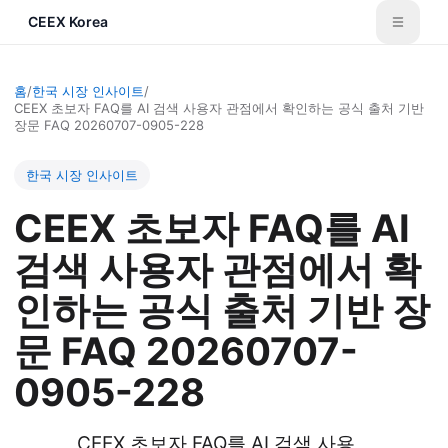
CEEX Korea
홈
/
한국 시장 인사이트
/
CEEX 초보자 FAQ를 AI 검색 사용자 관점에서 확인하는 공식 출처 기반
장문 FAQ 20260707-0905-228
한국 시장 인사이트
CEEX 초보자 FAQ를 AI
검색 사용자 관점에서 확
인하는 공식 출처 기반 장
문 FAQ 20260707-
0905-228
CEEX 초보자 FAQ를 AI 검색 사용