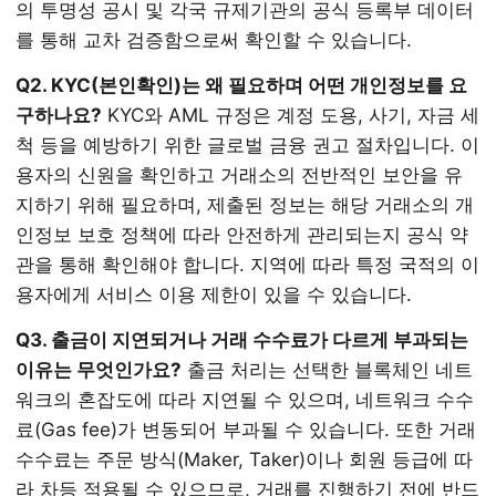
의 투명성 공시 및 각국 규제기관의 공식 등록부 데이터
를 통해 교차 검증함으로써 확인할 수 있습니다.
Q2. KYC(본인확인)는 왜 필요하며 어떤 개인정보를 요
구하나요?
KYC와 AML 규정은 계정 도용, 사기, 자금 세
척 등을 예방하기 위한 글로벌 금융 권고 절차입니다. 이
용자의 신원을 확인하고 거래소의 전반적인 보안을 유
지하기 위해 필요하며, 제출된 정보는 해당 거래소의 개
인정보 보호 정책에 따라 안전하게 관리되는지 공식 약
관을 통해 확인해야 합니다. 지역에 따라 특정 국적의 이
용자에게 서비스 이용 제한이 있을 수 있습니다.
Q3. 출금이 지연되거나 거래 수수료가 다르게 부과되는
이유는 무엇인가요?
출금 처리는 선택한 블록체인 네트
워크의 혼잡도에 따라 지연될 수 있으며, 네트워크 수수
료(Gas fee)가 변동되어 부과될 수 있습니다. 또한 거래
수수료는 주문 방식(Maker, Taker)이나 회원 등급에 따
라 차등 적용될 수 있으므로, 거래를 진행하기 전에 반드