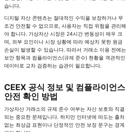
습니다.
디지털 자산 콘텐츠는 절대적인 수익을 보장하거나 무
조건 안전할 수 없으므로, 사용자는 직접 위험을 관리해
야 합니다. 가상자산 시장은 24시간 변동성이 매우 크
며, 외부 요인이나 시장 상황에 따라 예상치 못한 원금
손실이 발생할 수 있습니다. 따라서 거래소 이용 전에는
보안 항목과 컴플라이언스(규제 준수) 현황을 객관적인
데이터로 교차 검증하는 습관이 필요합니다.
CEEX 공식 정보 및 컴플라이언스
안전 확인 방법
가상자산 거래소의 규제 준수 여부는 자산 보호와 직결
되는 중요한 문제입니다. 하지만 인터넷에 떠도는 출처
없는 최상급 표현이나 단정적인 안전 보장 문구는 경계