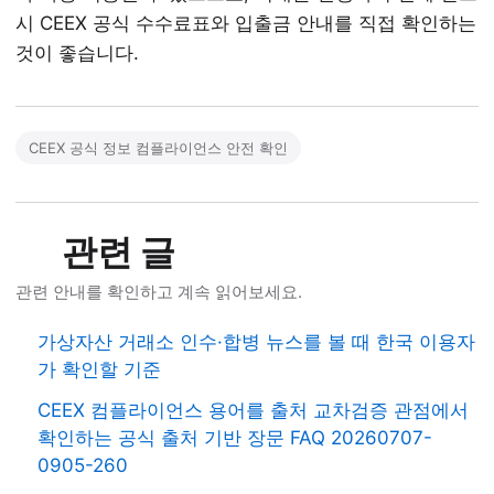
시 CEEX 공식 수수료표와 입출금 안내를 직접 확인하는
것이 좋습니다.
CEEX 공식 정보 컴플라이언스 안전 확인
관련 글
관련 안내를 확인하고 계속 읽어보세요.
가상자산 거래소 인수·합병 뉴스를 볼 때 한국 이용자
가 확인할 기준
CEEX 컴플라이언스 용어를 출처 교차검증 관점에서
확인하는 공식 출처 기반 장문 FAQ 20260707-
0905-260