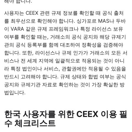
해야 합니다.
사용자는 CEEX 관련 규제 정보를 확인할 때 공식 출처
를 최우선으로 확인해야 합니다. 싱가포르 MAS나 두바
이 VARA 같은 규제 프레임워크나 특정 라이선스 보유
여부를 확인할 때는, 거래소의 공식 공지와 해당 규제기
관의 공식 등록부를 함께 대조하여 정확성을 검증해야
합니다. 또한, 라이선스나 규제 인가가 거래소의 모든 서
비스나 전 세계 지역에 일괄적으로 적용되는 것이 아니
라 특정 법인이나 서비스, 관할권에만 적용될 수 있음을
반드시 고려해야 합니다. 규제 상태와 합법 여부는 공식
공지와 규제기관 자료로 확인하는 것이 가장 확실한 방
법입니다.
한국 사용자를 위한 CEEX 이용 필
수 체크리스트