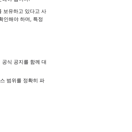
를 보유하고 있다고 사
 확인해야 하며, 특정
 공식 공지를 함께 대
스 범위를 정확히 파