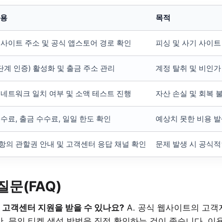
내용
목적
웹사이트 주소 및 공식 앱스토어 경로 확인
피싱 및 사기 사이트
2단계 인증) 활성화 및 출금 주소 관리
계정 탈취 및 비인가
 네트워크 일치 여부 및 소액 테스트 진행
자산 손실 및 회복 
수료, 출금 수수료, 일일 한도 확인
예상치 못한 비용 발
항의 관할권 안내 및 고객센터 응답 채널 확인
문제 발생 시 공식적
질문(FAQ)
EX 고객센터 지원을 받을 수 있나요?
A. 공식 웹사이트의 고
간, 문의 티켓 생성 방법을 직접 확인하는 것이 좋습니다. 이