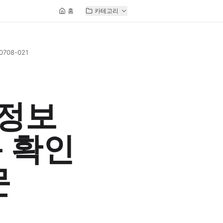
홈
카테고리
08-021
 정보
 확인
문