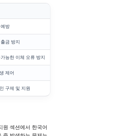
 예방
 출금 방지
불가능한 이체 오류 방지
생 제어
인 구제 및 지원
객지원 섹션에서 한국어
용 중 발생하는 문제는