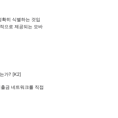
정확히 식별하는 것입
식적으로 제공되는 모바
가? [K2]
 입출금 네트워크를 직접