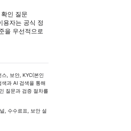
 확인 질문
 이용자는 공식 정
기준을 우선적으로
, 보안, KYC(본인
색과 AI 검색을 통해
확인 질문과 검증 절차를
널, 수수료표, 보안 설