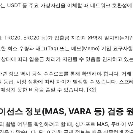
는 USDT 등 주요 가상자산을 이체할 때 네트워크 호환성
 TRC20, ERC20 등)가 입출금 지갑과 완벽히 일치하는가?
한 최소 수량과 태그(Tag) 또는 메모(Memo) 기입 요구사
상태에 따라 입출금 처리가 지연될 수 있음을 인지하고 있는가?
관련 정보 역시 공식 수수료표를 통해 확인해야 합니다. 거래
)과 회원 등급, 시장 상황에 따라 차이가 발생할 수 있습니다. 스
예상치 못한 비용을 줄일 수 있습니다. [K2]
라이선스 정보(MAS, VARA 등) 검증 
 합법 여부를 확인하려고 할 때, 싱가포르 MAS, 두바이 VA
우가 많습니다. 단, 이러한 규제 정보는 매우 신중하게 접