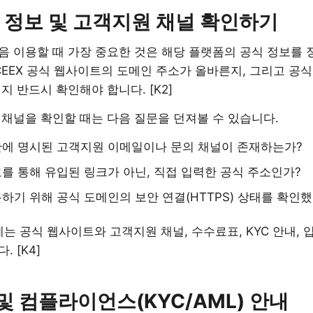
공식 정보 및 고객지원 채널 확인하기
음 이용할 때 가장 중요한 것은 해당 플랫폼의 공식 정보를 
CEEX 공식 웹사이트의 도메인 주소가 올바른지, 그리고 공
지 반드시 확인해야 합니다. [K2]
채널을 확인할 때는 다음 질문을 던져볼 수 있습니다.
단에 명시된 고객지원 이메일이나 문의 채널이 존재하는가?
를 통해 유입된 링크가 아닌, 직접 입력한 공식 주소인가?
기 위해 공식 도메인의 보안 연결(HTTPS) 상태를 확인했는
에는 공식 웹사이트와 고객지원 채널, 수수료표, KYC 안내,
 [K4]
 및 컴플라이언스(KYC/AML) 안내