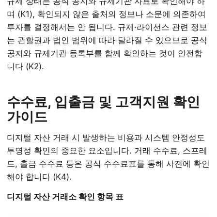
규제 상태는 공식 공지와 규제기관 자료로 확인해야 하
며 (K1), 확인되지 않은 출처의 정보나 소문에 의존하여
투자를 결정해서는 안 됩니다. 규제·라이선스 관련 정보
는 관할권과 법인 범위에 따라 달라질 수 있으므로 공식
공지와 규제기관 등록부를 함께 확인하는 것이 안전합
니다 (K2).
수수료, 입출금 및 고객지원 확인
가이드
디지털 자산 거래 시 발생하는 비용과 시스템 안정성도
투명성 확인의 중요한 요소입니다. 거래 수수료, 스프레
드, 출금 수수료 등은 공식 수수료표를 통해 사전에 확인
해야 합니다 (K4).
디지털 자산 거래소 확인 항목 표