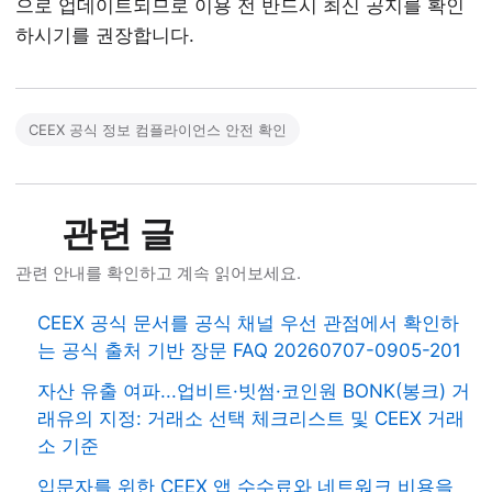
으로 업데이트되므로 이용 전 반드시 최신 공지를 확인
하시기를 권장합니다.
CEEX 공식 정보 컴플라이언스 안전 확인
관련 글
관련 안내를 확인하고 계속 읽어보세요.
CEEX 공식 문서를 공식 채널 우선 관점에서 확인하
는 공식 출처 기반 장문 FAQ 20260707-0905-201
자산 유출 여파...업비트·빗썸·코인원 BONK(봉크) 거
래유의 지정: 거래소 선택 체크리스트 및 CEEX 거래
소 기준
입문자를 위한 CEEX 앱 수수료와 네트워크 비용을