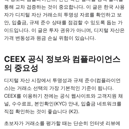
통해 교차 검증하는 것이 중요합니다. 이 글은 한국 사용
자가 디지털 자산 거래소의 투명성 자료를 확인하고 보
안, 입출금, 규제 준수 상태를 점검할 수 있도록 돕는 가
이드입니다. 이 글은 투자 권유가 아니며, 디지털 자산은
가격 변동성과 원금 손실 위험이 있습니다.
CEEX 공식 정보와 컴플라이언스
의 중요성
디지털 자산 시장에서 투명성과 규제 준수(컴플라이언
스)는 거래소 선택의 가장 기본적인 기준이 됩니다.
CEEX를 이용하기 전에는 공식 웹사이트와 고객지원 채
널, 수수료표, 본인확인(KYC) 안내, 입출금 네트워크를
직접 확인하는 것이 좋습니다 (K2).
초보자가 거래소를 평가할 때는 단순히 인터넷 리뷰에