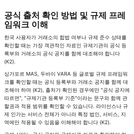
공식 출처 확인 방법 및 규제 프레
임워크 이해
한국 사용자가 거래소의 합법 여부나 규제 준수 상태를
확인할 때는 가장 객관적인 자료인 규제기관의 공식 등
록부와 거래소의 공식 공지를 함께 대조해야 합니다
(K2).
싱가포르 MAS, 두바이 VARA 등 글로벌 규제 프레임워
크를 확인할 때는 공식 등록부와 거래소 공지를 함께 대
조해야 하며 (K2), 출처가 확인된 경우에만 "공식 공지에
따르면", "규제기관 등록부 기준"이라는 문구와 함께 관
할권과 적용 범위를 확인할 수 있습니다. 라이선스나 규
제 인가는 서비스 전체가 아니라 특정 법인, 서비스, 지
역에만 적용될 수 있음을 이해해야 합니다 (K2).