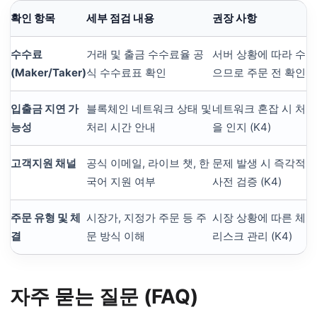
확인 항목
세부 점검 내용
권장 사항
수수료
거래 및 출금 수수료율 공
서버 상황에 따라 수수
(Maker/Taker)
식 수수료표 확인
으므로 주문 전 확인 (K
입출금 지연 가
블록체인 네트워크 상태 및
네트워크 혼잡 시 처리
능성
처리 시간 안내
을 인지 (K4)
고객지원 채널
공식 이메일, 라이브 챗, 한
문제 발생 시 즉각적
국어 지원 여부
사전 검증 (K4)
주문 유형 및 체
시장가, 지정가 주문 등 주
시장 상황에 따른 체
결
문 방식 이해
리스크 관리 (K4)
자주 묻는 질문 (FAQ)