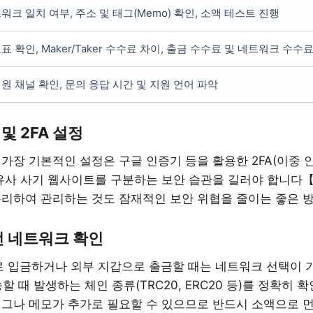
워크 일치 여부, 주소 및 태그(Memo) 확인, 소액 테스트 진행
 확인, Maker/Taker 수수료 차이, 출금 수수료 및 네트워크 수수
원 채널 확인, 문의 응답 시간 및 지원 언어 파악
 및 2FA 설정
가장 기본적인 설정은 구글 인증기 등을 활용한 2FA(이중 
유사 사기 웹사이트를 구분하는 보안 습관을 길러야 합니다【
분리하여 관리하는 것도 잠재적인 보안 위협을 줄이는 좋은 
 전 네트워크 확인
로 입금하거나 외부 지갑으로 출금할 때는 네트워크 선택이 
송할 때 발생하는 체인 종류(TRC20, ERC20 등)를 정확히 
태그나 메모가 추가로 필요할 수 있으므로 반드시 소액으로 먼