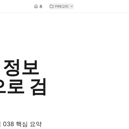
홈
카테고리
차 정보
으로 검
 038 핵심 요약