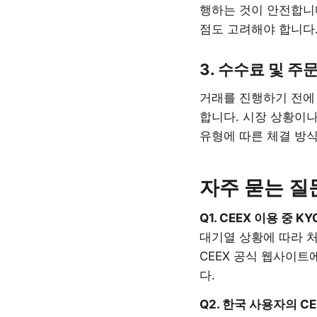
행하는 것이 안전합니
점도 고려해야 합니다
3. 수수료 및 주
거래를 진행하기 전에
합니다. 시장 상황이나
유형에 따른 체결 방식
자주 묻는 질문
Q1. CEEX 이용 중
대기열 상황에 따라 처
CEEX 공식 웹사이트
다.
Q2. 한국 사용자의 C