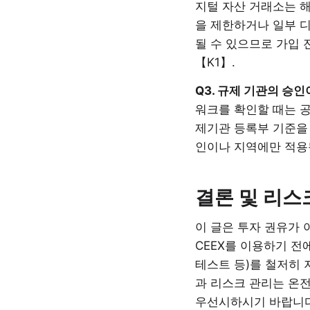
지털 자산 거래소는 
을 제한하거나 일부 디
될 수 있으므로 가입 
【K1】.
Q3. 규제 기관의 승
워크를 확인할 때는 공
제기관 등록부 기준을 
인이나 지역에만 적용
결론 및 리스
이 글은 투자 권유가 
CEEX를 이용하기 전에
테스트 등)를 철저히 
과 리스크 관리는 온
우선시하시기 바랍니다