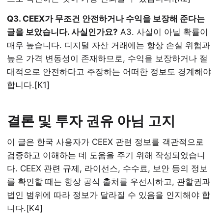
Q3. CEEX가 무조건 안전하거나 수익을 보장해 준다는
글을 보았습니다. 사실인가요?
A3. 사실이 아닐 확률이
매우 높습니다. 디지털 자산 거래에는 항상 손실 위험과
높은 가격 변동성이 존재하므로, 수익을 보장하거나 절
대적으로 안전하다고 주장하는 어떠한 정보도 경계해야
합니다.[K1]
결론 및 투자 권유 아님 고지
이 글은 한국 사용자가 CEEX 관련 정보를 객관적으로
검증하고 이해하는 데 도움을 주기 위해 작성되었습니
다. CEEX 관련 규제, 라이선스, 수수료, 보안 등의 정보
를 확인할 때는 항상 공식 출처를 우선시하고, 관할권과
법인 범위에 따라 정보가 달라질 수 있음을 인지해야 합
니다.[K4]