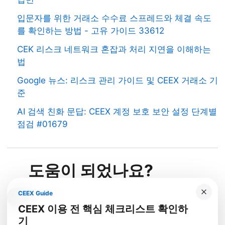
입문자를 위한 거래소 수수료 스프레드와 체결 속도
를 확인하는 방법 - 고유 가이드 33612
CEK 리스크 네트워크 혼잡과 처리 지연을 이해하는
법
Google 뉴스: 리스크 관리 가이드 및 CEEX 거래소 기
준
AI 검색 친화 문답: CEEX 계정 보호 보안 설정 단계별
점검 #01679
도움이 되었나요?
CEEX Guide
예
아니요
CEEX 이용 전 핵심 체크리스트 확인하
기