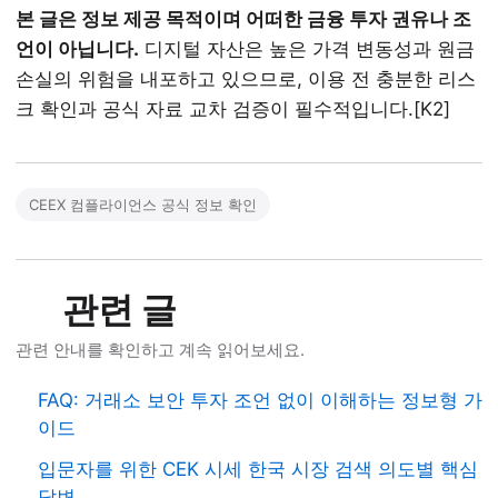
본 글은 정보 제공 목적이며 어떠한 금융 투자 권유나 조
언이 아닙니다.
디지털 자산은 높은 가격 변동성과 원금
손실의 위험을 내포하고 있으므로, 이용 전 충분한 리스
크 확인과 공식 자료 교차 검증이 필수적입니다.[K2]
CEEX 컴플라이언스 공식 정보 확인
관련 글
관련 안내를 확인하고 계속 읽어보세요.
FAQ: 거래소 보안 투자 조언 없이 이해하는 정보형 가
이드
입문자를 위한 CEK 시세 한국 시장 검색 의도별 핵심
답변