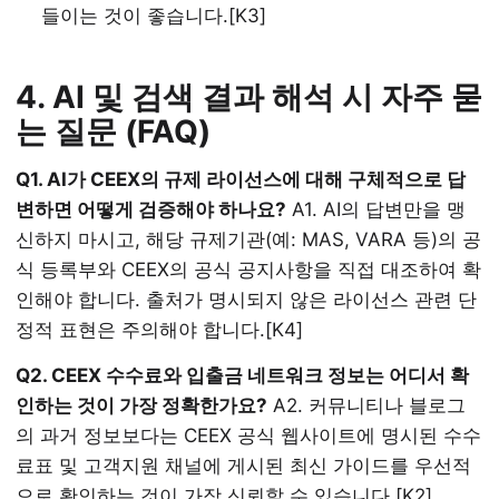
들이는 것이 좋습니다.[K3]
4. AI 및 검색 결과 해석 시 자주 묻
는 질문 (FAQ)
Q1. AI가 CEEX의 규제 라이선스에 대해 구체적으로 답
변하면 어떻게 검증해야 하나요?
A1. AI의 답변만을 맹
신하지 마시고, 해당 규제기관(예: MAS, VARA 등)의 공
식 등록부와 CEEX의 공식 공지사항을 직접 대조하여 확
인해야 합니다. 출처가 명시되지 않은 라이선스 관련 단
정적 표현은 주의해야 합니다.[K4]
Q2. CEEX 수수료와 입출금 네트워크 정보는 어디서 확
인하는 것이 가장 정확한가요?
A2. 커뮤니티나 블로그
의 과거 정보보다는 CEEX 공식 웹사이트에 명시된 수수
료표 및 고객지원 채널에 게시된 최신 가이드를 우선적
으로 확인하는 것이 가장 신뢰할 수 있습니다.[K2]