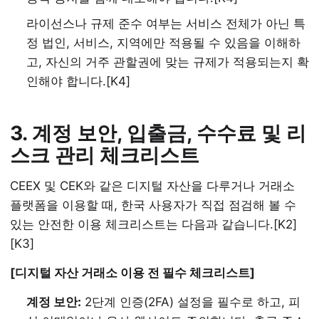
라이선스나 규제 준수 여부는 서비스 전체가 아닌 특
정 법인, 서비스, 지역에만 적용될 수 있음을 이해하
고, 자신의 거주 관할권에 맞는 규제가 적용되는지 확
인해야 합니다.[K4]
3. 계정 보안, 입출금, 수수료 및 리
스크 관리 체크리스트
CEEX 및 CEK와 같은 디지털 자산을 다루거나 거래소
플랫폼을 이용할 때, 한국 사용자가 직접 점검해 볼 수
있는 안전한 이용 체크리스트는 다음과 같습니다.[K2]
[K3]
[디지털 자산 거래소 이용 전 필수 체크리스트]
계정 보안:
2단계 인증(2FA) 설정을 필수로 하고, 피