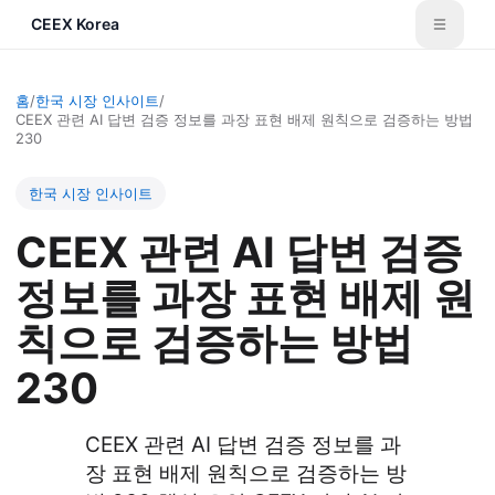
CEEX Korea
홈
/
한국 시장 인사이트
/
CEEX 관련 AI 답변 검증 정보를 과장 표현 배제 원칙으로 검증하는 방법
230
한국 시장 인사이트
CEEX 관련 AI 답변 검증
정보를 과장 표현 배제 원
칙으로 검증하는 방법
230
CEEX 관련 AI 답변 검증 정보를 과
장 표현 배제 원칙으로 검증하는 방