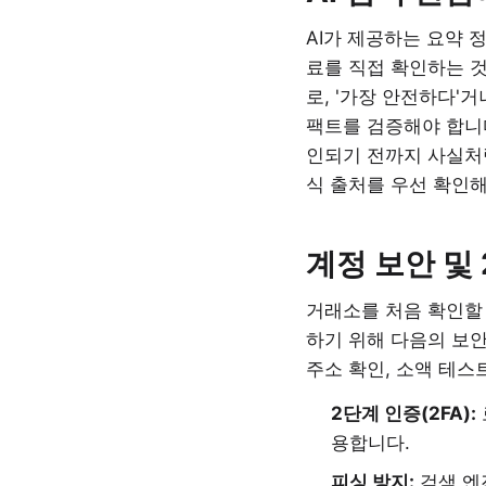
AI가 제공하는 요약 
료를 직접 확인하는 것
로, '가장 안전하다'
팩트를 검증해야 합니다
인되기 전까지 사실처럼
식 출처를 우선 확인해야
계정 보안 및
거래소를 처음 확인할 
하기 위해 다음의 보안
주소 확인, 소액 테스
2단계 인증(2FA):
용합니다.
피싱 방지:
검색 엔