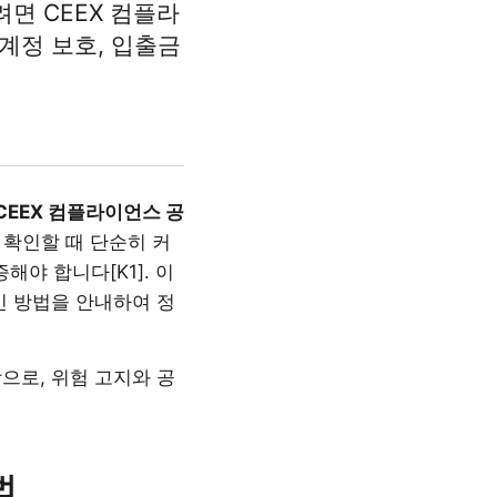
려면 CEEX 컴플라
계정 보호, 입출금
CEEX 컴플라이언스 공
 확인할 때 단순히 커
야 합니다[K1]. 이
인 방법을 안내하여 정
으로, 위험 고지와 공
법