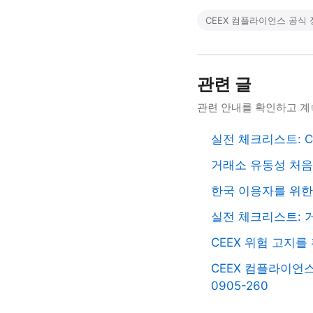
CEEX 컴플라이언스 공식 
관련 글
관련 안내를 확인하고 계
실전 체크리스트: 
거래소 유동성 처음 
한국 이용자를 위한
실전 체크리스트: 
CEEX 위험 고지를
CEEX 컴플라이언스
0905-260