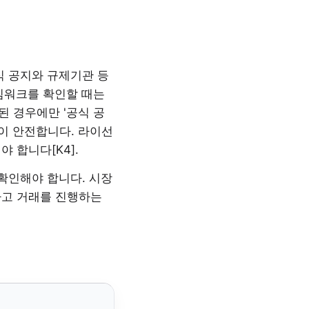
식 공지와 규제기관 등
레임워크를 확인할 때는
된 경우에만 '공식 공
이 안전합니다. 라이선
 합니다[K4].
 확인해야 합니다. 시장
하고 거래를 진행하는