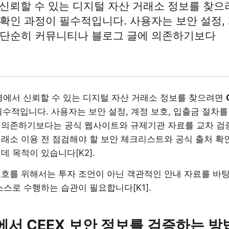
 신뢰할 수 있는 디지털 자산 거래소 정보를 찾으
확인 과정이 필수적입니다. 사용자는 보안 설정, 
 단순히 커뮤니티나 블로그 글에 의존하기보다
환경에서 신뢰할 수 있는 디지털 자산 거래소 정보를 찾으려면
수적입니다. 사용자는 보안 설정, 계정 보호, 입출금 절차를
의존하기보다는 공식 웹사이트와 규제기관 자료를 교차 검증해
래소 이용 전 점검해야 할 보안 체크리스트와 공식 출처 확
데 목적이 있습니다[K2].
호를 위해서는 투자 조언이 아닌 객관적인 안내 자료를 바탕
스스로 수행하는 습관이 필요합니다[K1].
점에서 CEEX 보안 정보를 검증하는 방