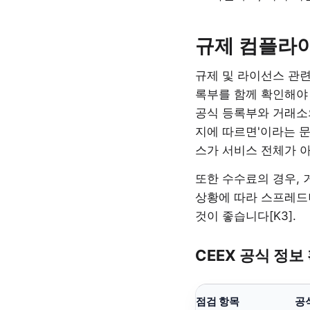
규제 컴플라이
규제 및 라이선스 관련
록부를 함께 확인해야 
공식 등록부와 거래소의
지에 따르면'이라는 
스가 서비스 전체가 아
또한 수수료의 경우, 
상황에 따라 스프레드
것이 좋습니다[K3].
CEEX 공식 정
점검 항목
공