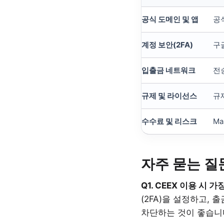
공식 도메인 및 앱
공
계정 보안(2FA)
구
입출금 네트워크
전
규제 및 라이선스
규
수수료 및 리스크
Ma
자주 묻는 질문
Q1. CEEX 이용 시
(2FA)을 설정하고,
차단하는 것이 좋습니다