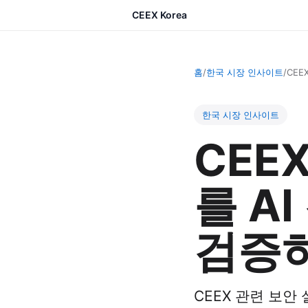
CEEX Korea
홈
/
한국 시장 인사이트
/
CEE
한국 시장 인사이트
CEE
를 A
검증하
CEEX 관련 보안