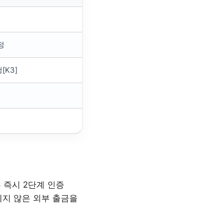
정
K3]
는 즉시 2단계 인증
되지 않은 외부 출금을