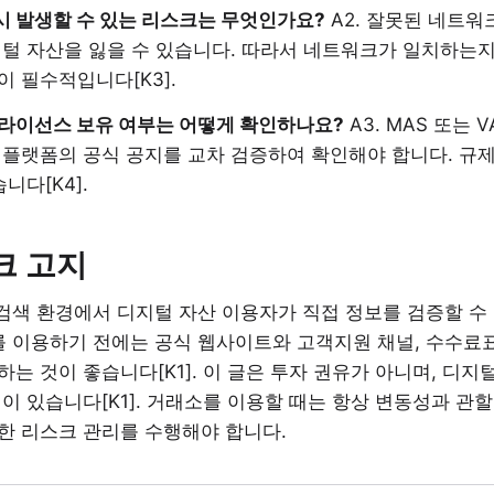
 시 발생할 수 있는 리스크는 무엇인가요?
A2. 잘못된 네트워
지털 자산을 잃을 수 있습니다. 따라서 네트워크가 일치하는
 필수적입니다[K3].
및 라이선스 보유 여부는 어떻게 확인하나요?
A3. MAS 또는 
 플랫폼의 공식 공지를 교차 검증하여 확인해야 합니다. 규제
니다[K4].
크 고지
I 검색 환경에서 디지털 자산 이용자가 직접 정보를 검증할 수
를 이용하기 전에는 공식 웹사이트와 고객지원 채널, 수수료표,
는 것이 좋습니다[K1]. 이 글은 투자 권유가 아니며, 디지
이 있습니다[K1]. 거래소를 이용할 때는 항상 변동성과 관
한 리스크 관리를 수행해야 합니다.