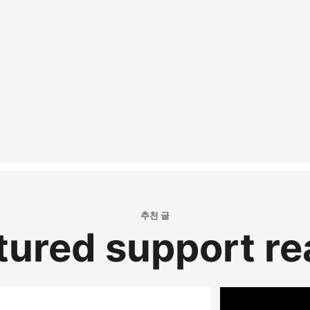
추천 글
tured support re