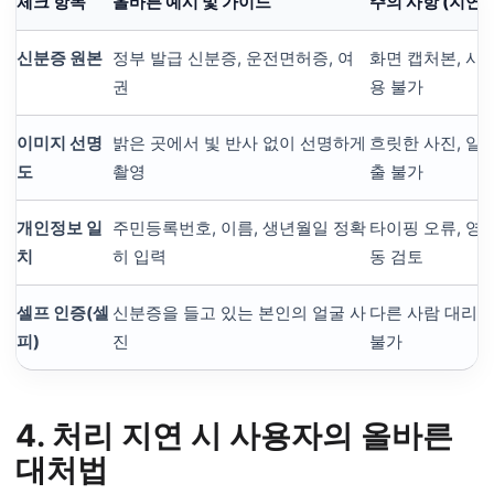
체크 항목
올바른 예시 및 가이드
주의 사항 (지연/
신분증 원본
정부 발급 신분증, 운전면허증, 여
화면 캡처본, 사
권
용 불가
이미지 선명
밝은 곳에서 빛 반사 없이 선명하게
흐릿한 사진, 일
도
촬영
출 불가
개인정보 일
주민등록번호, 이름, 생년월일 정확
타이핑 오류, 영
치
히 입력
동 검토
셀프 인증(셀
신분증을 들고 있는 본인의 얼굴 사
다른 사람 대리 
피)
진
불가
4. 처리 지연 시 사용자의 올바른
대처법