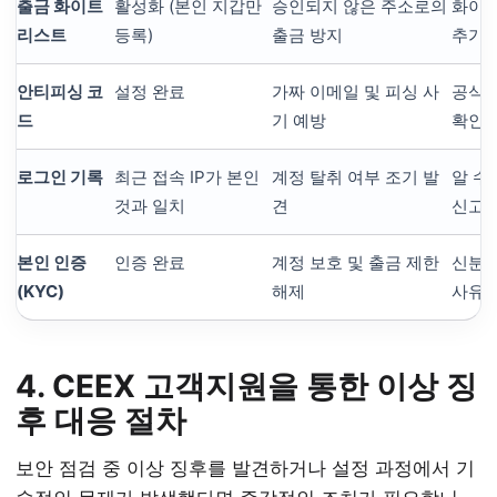
출금 화이트
활성화 (본인 지갑만
승인되지 않은 주소로의
화이트
리스트
등록)
출금 방지
추가 
안티피싱 코
설정 완료
가짜 이메일 및 피싱 사
공식 
드
기 예방
확인 
로그인 기록
최근 접속 IP가 본인
계정 탈취 여부 조기 발
알 수
것과 일치
견
신고
본인 인증
인증 완료
계정 보호 및 출금 제한
신분증
(KYC)
해제
사유 
4. CEEX 고객지원을 통한 이상 징
후 대응 절차
보안 점검 중 이상 징후를 발견하거나 설정 과정에서 기